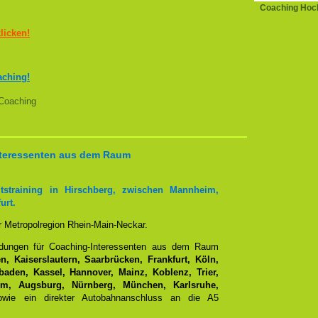
Coaching Hoc
klicken!
aching!
Coaching
Interessenten aus dem Raum
tstraining in Hirschberg, zwischen Mannheim,
urt.
er Metropolregion Rhein-Main-Neckar.
ndungen für Coaching-Interessenten aus dem Raum
, Kaiserslautern, Saarbrücken, Frankfurt, Köln,
aden, Kassel, Hannover, Mainz, Koblenz, Trier,
Ulm, Augsburg, Nürnberg, München, Karlsruhe,
ie ein direkter Autobahnanschluss an die A5