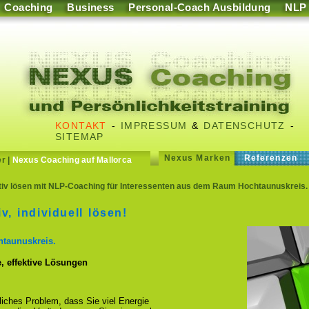
Coaching
Business
Personal-Coach Ausbildung
NLP
KONTAKT
-
IMPRESSUM
&
DATENSCHUTZ
-
SITEMAP
Nexus Marken
Referenzen
er
|
Nexus Coaching auf Mallorca
tiv lösen mit NLP-Coaching für Interessenten aus dem Raum Hochtaunuskreis.
v, individuell lösen!
htaunuskreis.
, effektive Lösungen
fliches Problem, dass Sie viel Energie