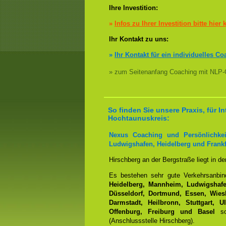
Ihre Investition:
»
Infos zu Ihrer Investition bitte hier 
Ihr Kontakt zu uns:
»
Ihr Kontakt für ein individuelles Co
» zum Seitenanfang Coaching mit NLP-
So finden Sie unsere Praxis, für 
Hochtaunuskreis:
Nexus Coaching und Persönlichkei
Ludwigshafen, Heidelberg und Frankf
Hirschberg an der Bergstraße liegt in d
Es bestehen sehr gute Verkehrsanbi
Heidelberg, Mannheim, Ludwigshafen
Düsseldorf, Dortmund, Essen, Wiesb
Darmstadt, Heilbronn, Stuttgart, 
Offenburg, Freiburg und Basel
sow
(Anschlussstelle Hirschberg).