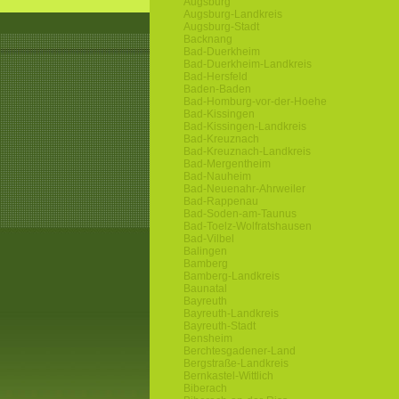
Augsburg
Augsburg-Landkreis
Augsburg-Stadt
Backnang
Bad-Duerkheim
Bad-Duerkheim-Landkreis
Bad-Hersfeld
Baden-Baden
Bad-Homburg-vor-der-Hoehe
Bad-Kissingen
Bad-Kissingen-Landkreis
Bad-Kreuznach
Bad-Kreuznach-Landkreis
Bad-Mergentheim
Bad-Nauheim
Bad-Neuenahr-Ahrweiler
Bad-Rappenau
Bad-Soden-am-Taunus
Bad-Toelz-Wolfratshausen
Bad-Vilbel
Balingen
Bamberg
Bamberg-Landkreis
Baunatal
Bayreuth
Bayreuth-Landkreis
Bayreuth-Stadt
Bensheim
Berchtesgadener-Land
Bergstraße-Landkreis
Bernkastel-Wittlich
Biberach