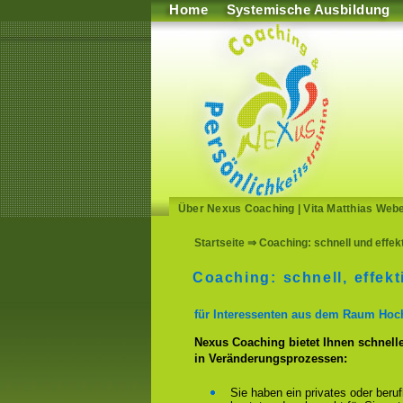
Home
Systemische Ausbildung
Über Nexus Coaching
|
Vita Matthias Web
Startseite
⇒ Coaching: schnell und effek
Coaching: schnell, effekti
für Interessenten aus dem Raum Hoc
Nexus Coaching bietet Ihnen schnelle
in Veränderungsprozessen:
Sie haben ein privates oder beru