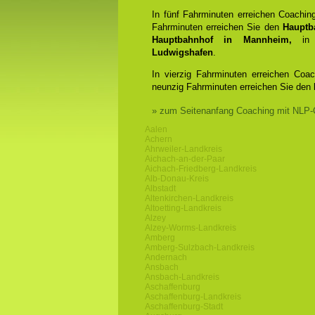
In fünf Fahrminuten erreichen Coachin
Fahrminuten erreichen Sie den
Hauptb
Hauptbahnhof in Mannheim,
in 
Ludwigshafen
.
In vierzig Fahrminuten erreichen Coa
neunzig Fahrminuten erreichen Sie den
» zum Seitenanfang Coaching mit NLP-
Aalen
Achern
Ahrweiler-Landkreis
Aichach-an-der-Paar
Aichach-Friedberg-Landkreis
Alb-Donau-Kreis
Albstadt
Altenkirchen-Landkreis
Altoetting-Landkreis
Alzey
Alzey-Worms-Landkreis
Amberg
Amberg-Sulzbach-Landkreis
Andernach
Ansbach
Ansbach-Landkreis
Aschaffenburg
Aschaffenburg-Landkreis
Aschaffenburg-Stadt