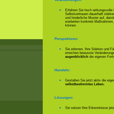
Erfahren Sie hoch wirkungsvolle
Selbstvertrauen dauerhaft stärke
und hinderliche Muster auf, damit
erarbeiten konkrete Maßnahmen,
können.
Perspektiven:
Sie erlernen, Ihre Stärken und F
erreichen bewusste Veränderungen
augenblicklich
die eigenen Forts
Handeln:
Gestalten Sie jetzt aktiv die eig
selbstbestimmtes Leben.
Lösungen:
Sie setzen Ihre Erkenntnisse jet