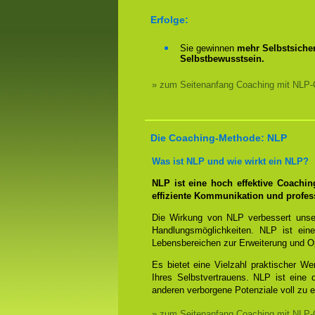
Erfolge:
Sie gewinnen
mehr Selbstsicher
Selbstbewusstsein.
» zum Seitenanfang Coaching mit NLP-
Die Coaching-Methode: NLP
Was ist NLP und wie wirkt ein NLP?
NLP ist eine hoch effektive Coachi
effiziente Kommunikation und profes
Die Wirkung von NLP verbessert unse
Handlungsmöglichkeiten. NLP ist eine
Lebensbereichen zur Erweiterung und O
Es bietet eine Vielzahl praktischer W
Ihres Selbstvertrauens. NLP ist eine
anderen verborgene Potenziale voll zu e
» zum Seitenanfang Coaching mit NLP-