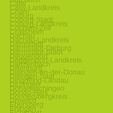
Calw
Calw-Landkreis
Cham
Coburg
Coburg-Stadt
Coburg-Landkreis
Cochem-Zell
Crailsheim
Dachau
Dachau-Landkreis
Darmstadt
Darmstadt-Dieburg
Darmstadt-Stadt
Deggendorf
Deggendorf-Landkreis
Dietzenbach
Dillenburg
Dillingen-an-der-Donau
Dillingen-Saar
Dingolfing-Landau
Ditzingen
Donaueschingen
Donau-Ries
Donnersbergkreis
Dreieich
Ebersberg
Ehingen
Eichstaett