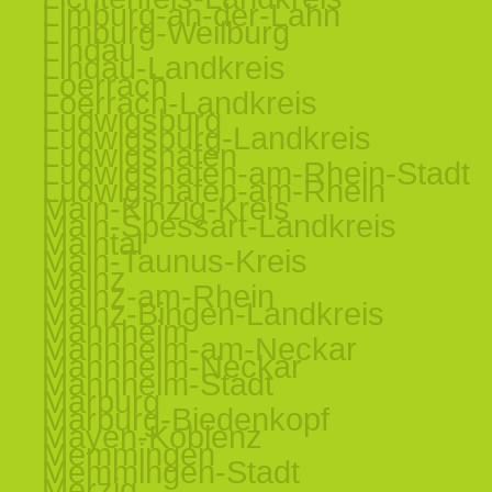
Limburg-an-der-Lahn
Limburg-Weilburg
Lindau
Lindau-Landkreis
Loerrach
Loerrach-Landkreis
Ludwigsburg
Ludwigsburg-Landkreis
Ludwigshafen
Ludwigshafen-am-Rhein-Stadt
Ludwigshafen-am-Rhein
Main-Kinzig-Kreis
Main-Spessart-Landkreis
Maintal
Main-Taunus-Kreis
Mainz
Mainz-am-Rhein
Mainz-Bingen-Landkreis
Mannheim
Mannheim-am-Neckar
Mannheim-Neckar
Mannheim-Stadt
Marburg
Marburg-Biedenkopf
Mayen-Koblenz
Memmingen
Memmingen-Stadt
Merzig