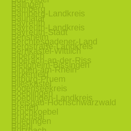
Balingen
Bamberg
Bamberg-Landkreis
Baunatal
Bayreuth
Bayreuth-Landkreis
Bayreuth-Stadt
Bensheim
Berchtesgadener-Land
Bergstraße-Landkreis
Bernkastel-Wittlich
Biberach
Biberach-an-der-Riss
Bietigheim-Bissingen
Bingen-am-Rhein
Birkenfeld
Bitburg-Pruem
Blieskastel
Bodenseekreis
Boeblingen
Boeblingen-Landkreis
Breisgau-Hochschwarzwald
Bretten
Bruchkoebel
Bruchsal
Buedingen
Buehl
Butzbach