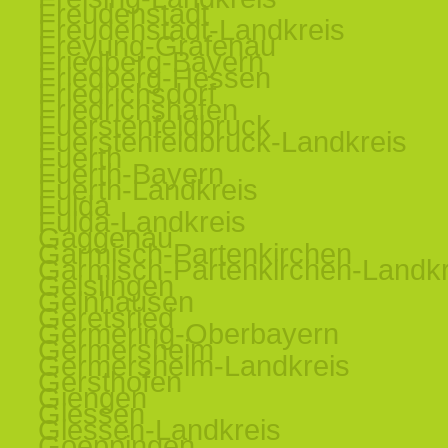
Freudenstadt
Freudenstadt-Landkreis
Freyung-Grafenau
Friedberg-Bayern
Friedberg-Hessen
Friedrichsdorf
Friedrichshafen
Fuerstenfeldbruck
Fuerstenfeldbruck-Landkreis
Fuerth
Fuerth-Bayern
Fuerth-Landkreis
Fulda
Fulda-Landkreis
Gaggenau
Garmisch-Partenkirchen
Garmisch-Partenkirchen-Landkr
Geislingen
Gelnhausen
Geretsried
Germering-Oberbayern
Germersheim
Germersheim-Landkreis
Gersthofen
Giengen
Giessen
Giessen-Landkreis
Goeppingen