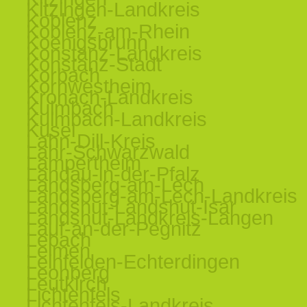
Kitzingen-Landkreis
Koblenz
Koblenz-am-Rhein
Koenigsbrunn
Konstanz-Landkreis
Konstanz-Stadt
Korbach
Kornwestheim
Kronach-Landkreis
Kulmbach
Kulmbach-Landkreis
Kusel
Lahn-Dill-Kreis
Lahr-Schwarzwald
Lampertheim
Landau-in-der-Pfalz
Landsberg-am-Lech
Landsberg-am-Lech-Landkreis
Landshut-Landshut-Isar
Landshut-Landkreis-Langen
Lauf-an-der-Pegnitz
Lebach
Leimen
Leinfelden-Echterdingen
Leonberg
Leutkirch
Lichtenfels
Lichtenfels-Landkreis