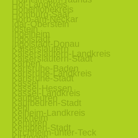
Hof-Landkreis
Hohenlohekreis
Homburg-Saar
Horb-am-Neckar
Idar-Oberstein
Idstein
Ingelheim
Ingolstadt
Ingolstadt-Donau
Kaiserslautern
Kaiserslautern-Landkreis
Kaiserslautern-Stadt
Karben
Karlsruhe-Baden
Karlsruhe-Landkreis
Karlsruhe-Stadt
Kassel
Kassel-Hessen
Kassel-Landkreis
Kaufbeuren
Kaufbeuren-Stadt
Kehl
Kelheim-Landkreis
Kelkheim
Kempten
Kempten-Stadt
Kirchheim-unter-Teck
Kitzingen