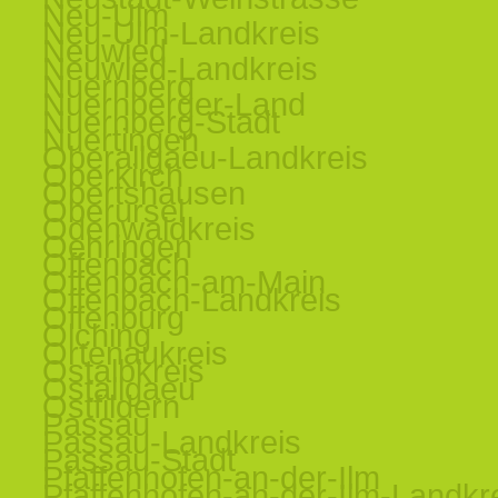
Neu-Ulm
Neu-Ulm-Landkreis
Neuwied
Neuwied-Landkreis
Nuernberg
Nuernberger-Land
Nuernberg-Stadt
Nuertingen
Oberallgaeu-Landkreis
Oberkirch
Obertshausen
Oberursel
Odenwaldkreis
Oehringen
Offenbach
Offenbach-am-Main
Offenbach-Landkreis
Offenburg
Olching
Ortenaukreis
Ostalbkreis
Ostallgaeu
Ostfildern
Passau
Passau-Landkreis
Passau-Stadt
Pfaffenhofen-an-der-Ilm
Pfaffenhofen-an-der-Ilm-Landkr