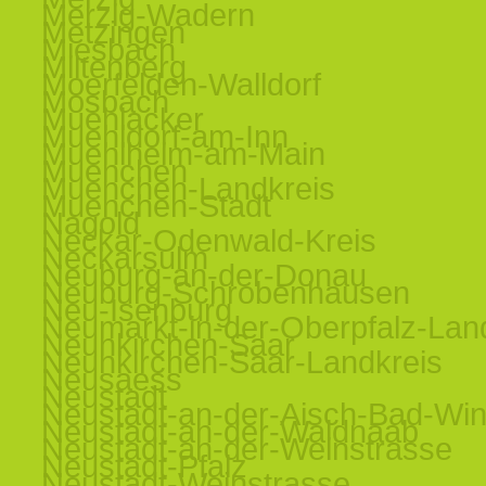
Merzig-Wadern
Metzingen
Miesbach
Miltenberg
Moerfelden-Walldorf
Mosbach
Muehlacker
Muehldorf-am-Inn
Muehlheim-am-Main
Muenchen
Muenchen-Landkreis
Muenchen-Stadt
Nagold
Neckar-Odenwald-Kreis
Neckarsulm
Neuburg-an-der-Donau
Neuburg-Schrobenhausen
Neu-Isenburg
Neumarkt-in-der-Oberpfalz-Lan
Neunkirchen-Saar
Neunkirchen-Saar-Landkreis
Neusaess
Neustadt
Neustadt-an-der-Aisch-Bad-Wi
Neustadt-an-der-Waldnaab
Neustadt-an-der-Weinstrasse
Neustadt-Pfalz
Neustadt-Weinstrasse