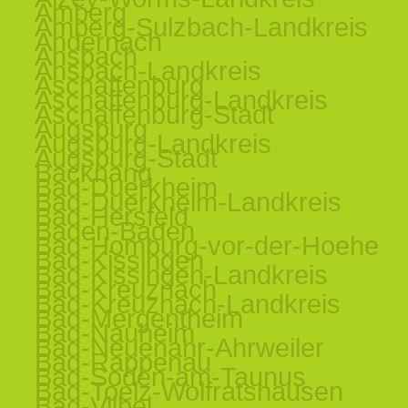
Amberg
Amberg-Sulzbach-Landkreis
Andernach
Ansbach
Ansbach-Landkreis
Aschaffenburg
Aschaffenburg-Landkreis
Aschaffenburg-Stadt
Augsburg
Augsburg-Landkreis
Augsburg-Stadt
Backnang
Bad-Duerkheim
Bad-Duerkheim-Landkreis
Bad-Hersfeld
Baden-Baden
Bad-Homburg-vor-der-Hoehe
Bad-Kissingen
Bad-Kissingen-Landkreis
Bad-Kreuznach
Bad-Kreuznach-Landkreis
Bad-Mergentheim
Bad-Nauheim
Bad-Neuenahr-Ahrweiler
Bad-Rappenau
Bad-Soden-am-Taunus
Bad-Toelz-Wolfratshausen
Bad-Vilbel