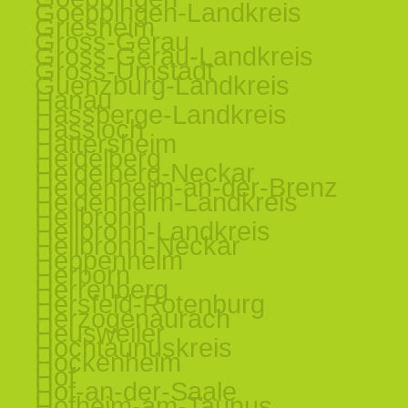
Goeppingen-Landkreis
Griesheim
Gross-Gerau
Gross-Gerau-Landkreis
Gross-Umstadt
Guenzburg-Landkreis
Hanau
Hassberge-Landkreis
Hassloch
Hattersheim
Heidelberg
Heidelberg-Neckar
Heidenheim-an-der-Brenz
Heidenheim-Landkreis
Heilbronn
Heilbronn-Landkreis
Heilbronn-Neckar
Heppenheim
Herborn
Herrenberg
Hersfeld-Rotenburg
Herzogenaurach
Heusweiler
Hochtaunuskreis
Hockenheim
Hof
Hof-an-der-Saale
Hofheim-am-Taunus