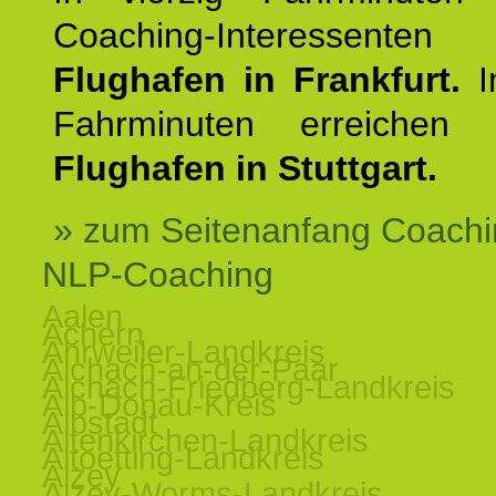
Coaching-Interessen
Flughafen in Frankfurt.
I
Fahrminuten erreichen
Flughafen in Stuttgart.
» zum Seitenanfang Coachi
NLP-Coaching
Aalen
Achern
Ahrweiler-Landkreis
Aichach-an-der-Paar
Aichach-Friedberg-Landkreis
Alb-Donau-Kreis
Albstadt
Altenkirchen-Landkreis
Altoetting-Landkreis
Alzey
Alzey-Worms-Landkreis