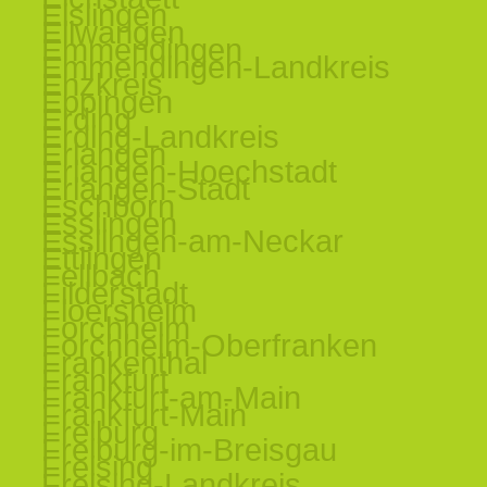
Eislingen
Ellwangen
Emmendingen
Emmendingen-Landkreis
Enzkreis
Eppingen
Erding
Erding-Landkreis
Erlangen
Erlangen-Hoechstadt
Erlangen-Stadt
Eschborn
Esslingen
Esslingen-am-Neckar
Ettlingen
Fellbach
Filderstadt
Floersheim
Forchheim
Forchheim-Oberfranken
Frankenthal
Frankfurt
Frankfurt-am-Main
Frankfurt-Main
Freiburg
Freiburg-im-Breisgau
Freising
Freising-Landkreis