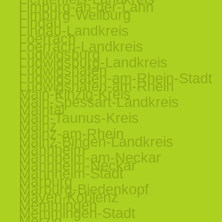
Limburg-an-der-Lahn
Limburg-Weilburg
Lindau
Lindau-Landkreis
Loerrach
Loerrach-Landkreis
Ludwigsburg
Ludwigsburg-Landkreis
Ludwigshafen
Ludwigshafen-am-Rhein-Stadt
Ludwigshafen-am-Rhein
Main-Kinzig-Kreis
Main-Spessart-Landkreis
Maintal
Main-Taunus-Kreis
Mainz
Mainz-am-Rhein
Mainz-Bingen-Landkreis
Mannheim
Mannheim-am-Neckar
Mannheim-Neckar
Mannheim-Stadt
Marburg
Marburg-Biedenkopf
Mayen-Koblenz
Memmingen
Memmingen-Stadt
Merzig