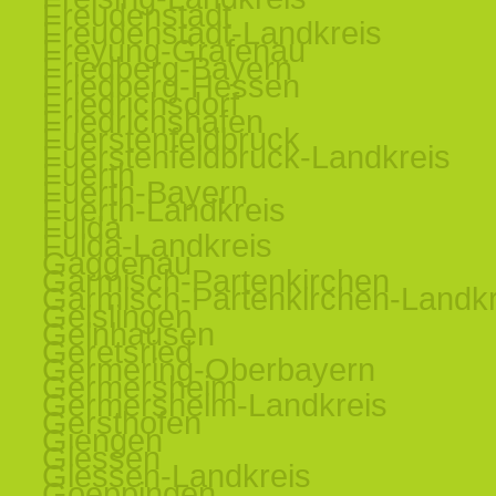
Freudenstadt
Freudenstadt-Landkreis
Freyung-Grafenau
Friedberg-Bayern
Friedberg-Hessen
Friedrichsdorf
Friedrichshafen
Fuerstenfeldbruck
Fuerstenfeldbruck-Landkreis
Fuerth
Fuerth-Bayern
Fuerth-Landkreis
Fulda
Fulda-Landkreis
Gaggenau
Garmisch-Partenkirchen
Garmisch-Partenkirchen-Landkr
Geislingen
Gelnhausen
Geretsried
Germering-Oberbayern
Germersheim
Germersheim-Landkreis
Gersthofen
Giengen
Giessen
Giessen-Landkreis
Goeppingen