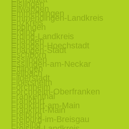
Eislingen
Ellwangen
Emmendingen
Emmendingen-Landkreis
Enzkreis
Eppingen
Erding
Erding-Landkreis
Erlangen
Erlangen-Hoechstadt
Erlangen-Stadt
Eschborn
Esslingen
Esslingen-am-Neckar
Ettlingen
Fellbach
Filderstadt
Floersheim
Forchheim
Forchheim-Oberfranken
Frankenthal
Frankfurt
Frankfurt-am-Main
Frankfurt-Main
Freiburg
Freiburg-im-Breisgau
Freising
Freising-Landkreis