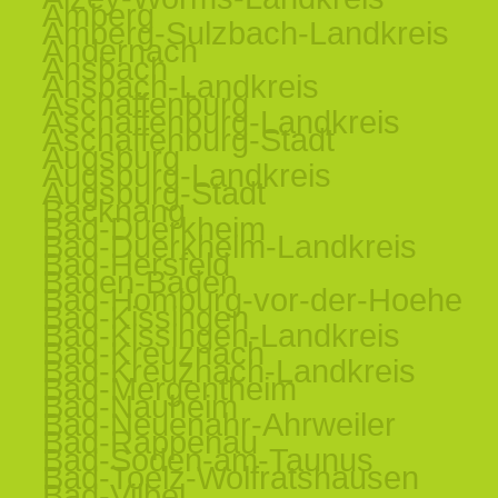
Amberg
Amberg-Sulzbach-Landkreis
Andernach
Ansbach
Ansbach-Landkreis
Aschaffenburg
Aschaffenburg-Landkreis
Aschaffenburg-Stadt
Augsburg
Augsburg-Landkreis
Augsburg-Stadt
Backnang
Bad-Duerkheim
Bad-Duerkheim-Landkreis
Bad-Hersfeld
Baden-Baden
Bad-Homburg-vor-der-Hoehe
Bad-Kissingen
Bad-Kissingen-Landkreis
Bad-Kreuznach
Bad-Kreuznach-Landkreis
Bad-Mergentheim
Bad-Nauheim
Bad-Neuenahr-Ahrweiler
Bad-Rappenau
Bad-Soden-am-Taunus
Bad-Toelz-Wolfratshausen
Bad-Vilbel