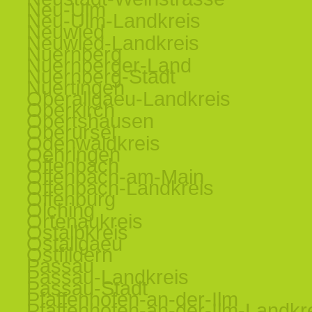
Neu-Ulm
Neu-Ulm-Landkreis
Neuwied
Neuwied-Landkreis
Nuernberg
Nuernberger-Land
Nuernberg-Stadt
Nuertingen
Oberallgaeu-Landkreis
Oberkirch
Obertshausen
Oberursel
Odenwaldkreis
Oehringen
Offenbach
Offenbach-am-Main
Offenbach-Landkreis
Offenburg
Olching
Ortenaukreis
Ostalbkreis
Ostallgaeu
Ostfildern
Passau
Passau-Landkreis
Passau-Stadt
Pfaffenhofen-an-der-Ilm
Pfaffenhofen-an-der-Ilm-Landkr