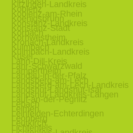
Kitzingen-Landkreis
Koblenz
Koblenz-am-Rhein
Koenigsbrunn
Konstanz-Landkreis
Konstanz-Stadt
Korbach
Kornwestheim
Kronach-Landkreis
Kulmbach
Kulmbach-Landkreis
Kusel
Lahn-Dill-Kreis
Lahr-Schwarzwald
Lampertheim
Landau-in-der-Pfalz
Landsberg-am-Lech
Landsberg-am-Lech-Landkreis
Landshut-Landshut-Isar
Landshut-Landkreis-Langen
Lauf-an-der-Pegnitz
Lebach
Leimen
Leinfelden-Echterdingen
Leonberg
Leutkirch
Lichtenfels
Lichtenfels-Landkreis