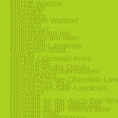
Merzig-Wadern
Metzingen
Miesbach
Miltenberg
Moerfelden-Walldorf
Mosbach
Muehlacker
Muehldorf-am-Inn
Muehlheim-am-Main
Muenchen
Muenchen-Landkreis
Muenchen-Stadt
Nagold
Neckar-Odenwald-Kreis
Neckarsulm
Neuburg-an-der-Donau
Neuburg-Schrobenhausen
Neu-Isenburg
Neumarkt-in-der-Oberpfalz-Lan
Neunkirchen-Saar
Neunkirchen-Saar-Landkreis
Neusaess
Neustadt
Neustadt-an-der-Aisch-Bad-Wi
Neustadt-an-der-Waldnaab
Neustadt-an-der-Weinstrasse
Neustadt-Pfalz
Neustadt-Weinstrasse