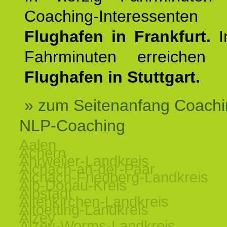
Coaching-Interessen
Flughafen in Frankfurt.
I
Fahrminuten erreichen
Flughafen in Stuttgart.
» zum Seitenanfang Coachi
NLP-Coaching
Aalen
Achern
Ahrweiler-Landkreis
Aichach-an-der-Paar
Aichach-Friedberg-Landkreis
Alb-Donau-Kreis
Albstadt
Altenkirchen-Landkreis
Altoetting-Landkreis
Alzey
Alzey-Worms-Landkreis