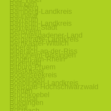
Balingen
Bamberg
Bamberg-Landkreis
Baunatal
Bayreuth
Bayreuth-Landkreis
Bayreuth-Stadt
Bensheim
Berchtesgadener-Land
Bergstraße-Landkreis
Bernkastel-Wittlich
Biberach
Biberach-an-der-Riss
Bietigheim-Bissingen
Bingen-am-Rhein
Birkenfeld
Bitburg-Pruem
Blieskastel
Bodenseekreis
Boeblingen
Boeblingen-Landkreis
Breisgau-Hochschwarzwald
Bretten
Bruchkoebel
Bruchsal
Buedingen
Buehl
Butzbach