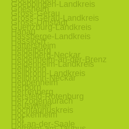
Goeppingen-Landkreis
Griesheim
Gross-Gerau
Gross-Gerau-Landkreis
Gross-Umstadt
Guenzburg-Landkreis
Hanau
Hassberge-Landkreis
Hassloch
Hattersheim
Heidelberg
Heidelberg-Neckar
Heidenheim-an-der-Brenz
Heidenheim-Landkreis
Heilbronn
Heilbronn-Landkreis
Heilbronn-Neckar
Heppenheim
Herborn
Herrenberg
Hersfeld-Rotenburg
Herzogenaurach
Heusweiler
Hochtaunuskreis
Hockenheim
Hof
Hof-an-der-Saale
Hofheim-am-Taunus