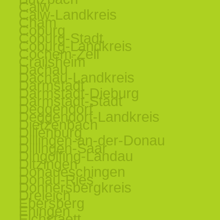
Calw
Calw-Landkreis
Cham
Coburg
Coburg-Stadt
Coburg-Landkreis
Cochem-Zell
Crailsheim
Dachau
Dachau-Landkreis
Darmstadt
Darmstadt-Dieburg
Darmstadt-Stadt
Deggendorf
Deggendorf-Landkreis
Dietzenbach
Dillenburg
Dillingen-an-der-Donau
Dillingen-Saar
Dingolfing-Landau
Ditzingen
Donaueschingen
Donau-Ries
Donnersbergkreis
Dreieich
Ebersberg
Ehingen
Eichstaett