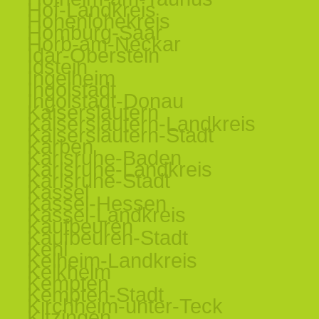
Hof-Landkreis
Hohenlohekreis
Homburg-Saar
Horb-am-Neckar
Idar-Oberstein
Idstein
Ingelheim
Ingolstadt
Ingolstadt-Donau
Kaiserslautern
Kaiserslautern-Landkreis
Kaiserslautern-Stadt
Karben
Karlsruhe-Baden
Karlsruhe-Landkreis
Karlsruhe-Stadt
Kassel
Kassel-Hessen
Kassel-Landkreis
Kaufbeuren
Kaufbeuren-Stadt
Kehl
Kelheim-Landkreis
Kelkheim
Kempten
Kempten-Stadt
Kirchheim-unter-Teck
Kitzingen